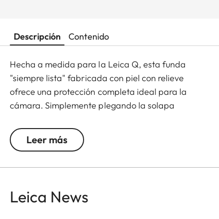
Descripción
Contenido
Hecha a medida para la Leica Q, esta funda
"siempre lista" fabricada con piel con relieve
ofrece una protección completa ideal para la
cámara. Simplemente plegando la solapa
delantera de la funda, la Leica Q estará lista para
captar el próximo momento decisivo. Además, la
Leer más
solapa delantera cuenta con un compartimento
independiente para guardar una tarjeta de
memoria SD adicional.
Leica News