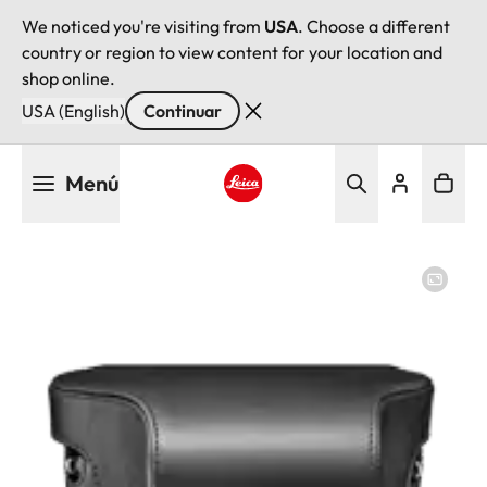
We noticed you're visiting from
USA
. Choose a different
country or region to view content for your location and
shop online.
USA (English)
Continuar
Pasar
Menú
al
contenido
Leica logo - Home
principal