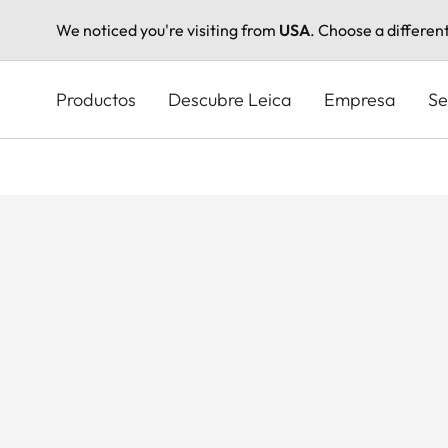
We noticed you're visiting from
USA
. Choose a differen
Pasar
al
Productos
Descubre Leica
Empresa
Se
contenido
principal