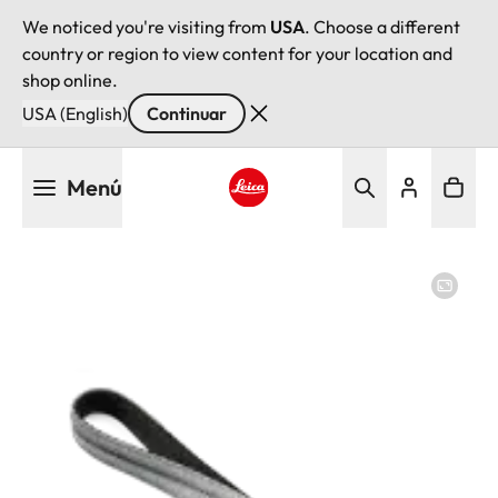
We noticed you're visiting from
USA
. Choose a different
country or region to view content for your location and
shop online.
USA (English)
Continuar
Pasar
Menú
al
contenido
Leica logo - Home
principal