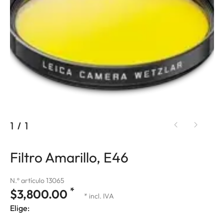
1
/
1
Filtro Amarillo, E46
N.º artículo 13065
*
$3,800.00
* incl. IVA
Elige: