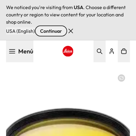
We noticed you're visiting from
USA
. Choose a different
country or region to view content for your location and
shop online.
USA (English)
Continuar
Pasar
Menú
al
contenido
Leica logo - Home
principal