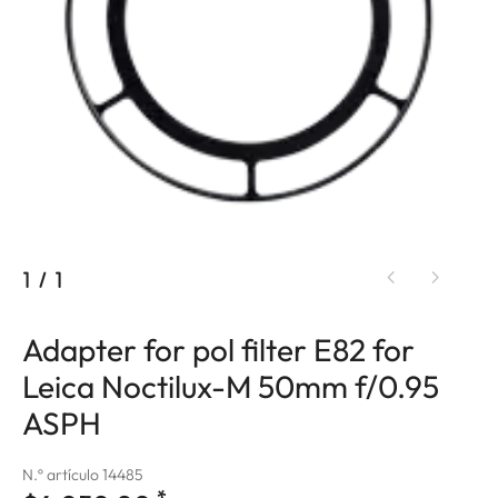
1
/
1
Adapter for pol filter E82 for
Leica Noctilux-M 50mm f/0.95
ASPH
N.º artículo 14485
*