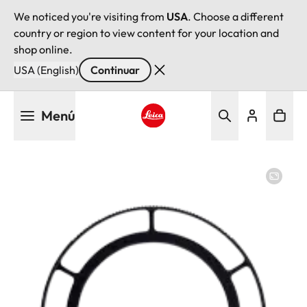
We noticed you're visiting from
USA
. Choose a different
country or region to view content for your location and
shop online.
USA (English)
Continuar
Pasar
Menú
al
contenido
Leica logo - Home
principal