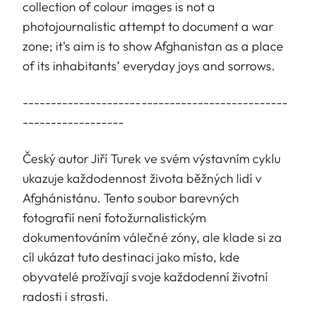
collection of colour images is not a
photojournalistic attempt to document a war
zone; it’s aim is to show Afghanistan as a place
of its inhabitants’ everyday joys and sorrows.
-----------------------------------------------
------------------
Český autor Jiří Turek ve svém výstavním cyklu
ukazuje každodennost života běžných lidí v
Afghánistánu. Tento soubor barevných
fotografií není fotožurnalistickým
dokumentováním válečné zóny, ale klade si za
cíl ukázat tuto destinaci jako místo, kde
obyvatelé prožívají svoje každodenní životní
radosti i strasti.