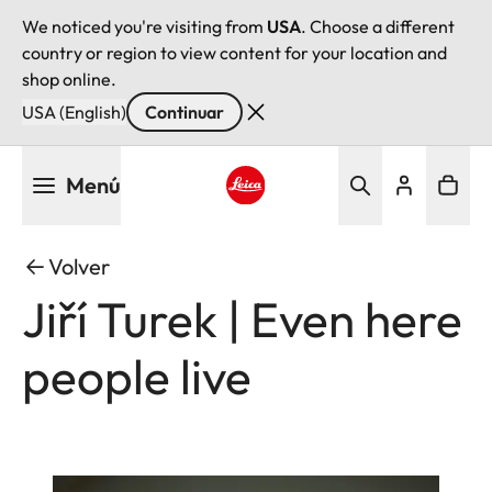
We noticed you're visiting from
USA
. Choose a different
country or region to view content for your location and
shop online.
USA (English)
Continuar
Pasar
Menú
al
contenido
Leica logo - Home
principal
Volver
Jiří Turek | Even here
people live