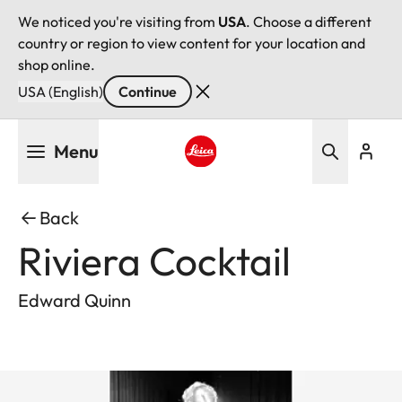
We noticed you're visiting from
USA
. Choose a different
country or region to view content for your location and
shop online.
USA (English)
Continue
Skip
Menu
to
main
Leica logo - Home
content
Back
Riviera Cocktail
Edward Quinn