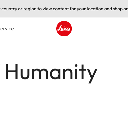
t country or region to view content for your location and shop on
ervice
Leica logo - Home
f Humanity