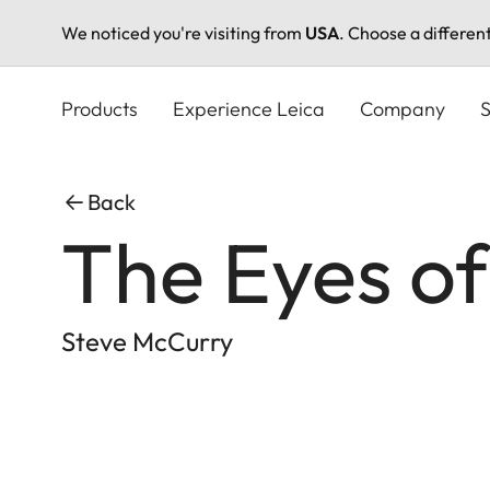
We noticed you're visiting from
USA
. Choose a differen
Skip
to
Products
Experience Leica
Company
S
main
content
Back
The Eyes o
Steve McCurry