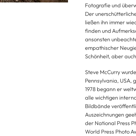
Fotografie und überw
Der unerschütterlic
ließen ihn immer wi
finden und Aufmerksa
ansonsten unbeachte
empathischer Neugier
Schönheit, aber auch
Steve McCurry wurde 
Pennsylvania, USA, 
1978 begann er weltwe
alle wichtigen inter
Bildbände veröffentl
Auszeichnungen geeh
der National Press 
World Press Photo Awa