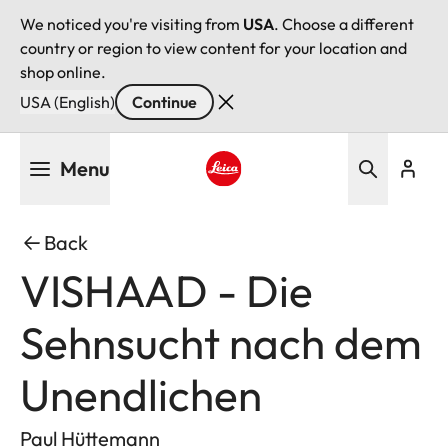
We noticed you're visiting from
USA
. Choose a different
country or region to view content for your location and
shop online.
USA (English)
Continue
Skip
Menu
to
main
Leica logo - Home
content
Back
VISHAAD - Die
Sehnsucht nach dem
Unendlichen
Paul Hüttemann