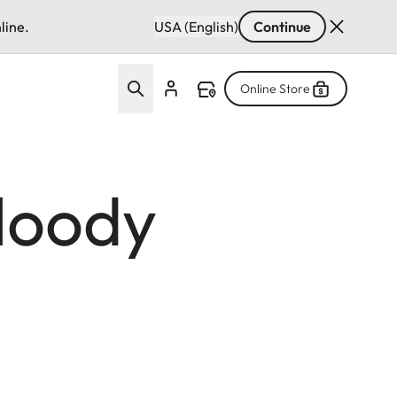
line.
USA (English)
Continue
Online Store
loody