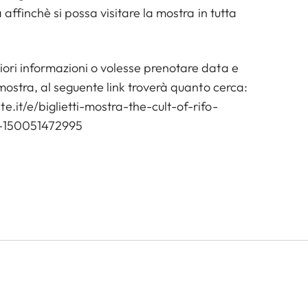
a affinchè si possa visitare la mostra in tutta
iori informazioni o volesse prenotare data e
a mostra, al seguente link troverà quanto cerca:
e.it/e/biglietti-mostra-the-cult-of-rifo-
o-150051472995