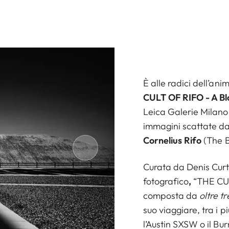
È alle radici dell’an
CULT OF RIFO - A Bl
Leica Galerie Milano 
immagini scattate dal
Cornelius Rifo
(The B
Curata da Denis Curti
fotografico
,
“THE CUL
composta da
oltre t
suo viaggiare, tra i p
l’Austin SXSW o il Bu