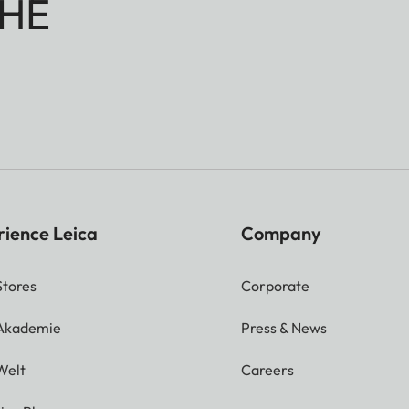
HE
rience Leica
Company
Stores
Corporate
 Akademie
Press & News
Welt
Careers