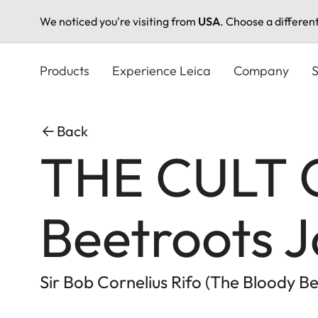
We noticed you're visiting from
USA
. Choose a differen
Skip
to
Products
Experience Leica
Company
S
main
content
Back
THE CULT O
Beetroots 
Sir Bob Cornelius Rifo (The Bloody B