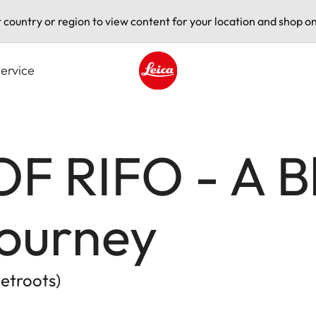
t country or region to view content for your location and shop on
ervice
Leica logo - Home
F RIFO - A B
Journey
eetroots)