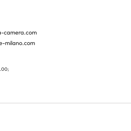
ica-camera.com
re-milano.com
4.00;