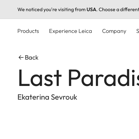
We noticed you're visiting from
USA
. Choose a differen
Skip
to
Products
Experience Leica
Company
S
main
content
Back
Last Paradi
Ekaterina Sevrouk