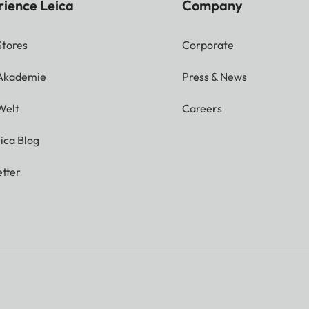
rience Leica
Company
Stores
Corporate
 Akademie
Press & News
Welt
Careers
ica Blog
tter