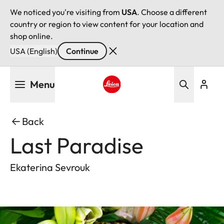
We noticed you're visiting from
USA
. Choose a different
country or region to view content for your location and
shop online.
USA (English)
Continue
Skip
Menu
to
main
Leica logo - Home
content
Back
Last Paradise
Ekaterina Sevrouk