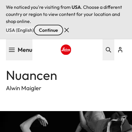
We noticed you're visiting from
USA
. Choose a different
country or region to view content for your location and
shop online.
USA (English)
Continue
Skip
Menu
to
main
Leica logo - Home
content
Nuancen
Alwin Maigler