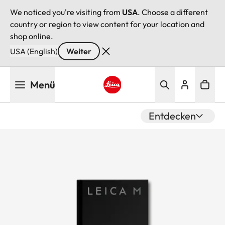
We noticed you're visiting from
USA
. Choose a different
country or region to view content for your location and
shop online.
USA (English)
Weiter
Direkt
Menü
zum
Inhalt
Leica logo - Home
Entdecken