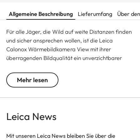
Allgemeine Beschreibung
Lieferumfang
Über den
Für alle Jäger, die Wild auf weite Distanzen finden
und sicher ansprechen wollen, ist die Leica
Calonox Wärmebildkamera View mit ihrer
überragenden Bildqualität ein unverzichtbarer
Jagdbegleiter - sowohl tagsüber als auch nachts
sowie bei schlechtesten Witterungs-bedingungen.
Mehr lesen
Leica News
Mit unseren Leica News bleiben Sie über die