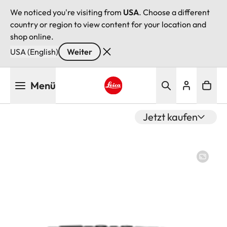
We noticed you're visiting from
USA
. Choose a different
country or region to view content for your location and
shop online.
USA (English)
Weiter
Direkt
Menü
zum
Inhalt
Leica logo - Home
Jetzt kaufen