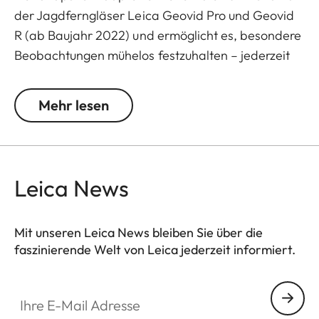
der Jagdferngläser Leica Geovid Pro und Geovid
R (ab Baujahr 2022) und ermöglicht es, besondere
Beobachtungen mühelos festzuhalten – jederzeit
und überall.
Mehr lesen
In Kombination mit dem Snapshot Snapcase
(separat erhältlich) lässt sich Ihr Smartphone
schnell und sicher mit dem Fernglas verbinden. So
können Fotos und Videos direkt durch die Optik
Leica News
aufgenommen werden – in beeindruckender
Bildqualität und mit höchstem Bedienkomfort.
Mit unseren Leica News bleiben Sie über die
Das integrierte Magnetsystem sorgt für eine
faszinierende Welt von Leica jederzeit informiert.
präzise und stabile Verbindung zwischen
Smartphone und Fernglas. Das selbstzentrierende
Ihre E-Mail Adresse
Design gewährleistet eine exakte Ausrichtung ohne