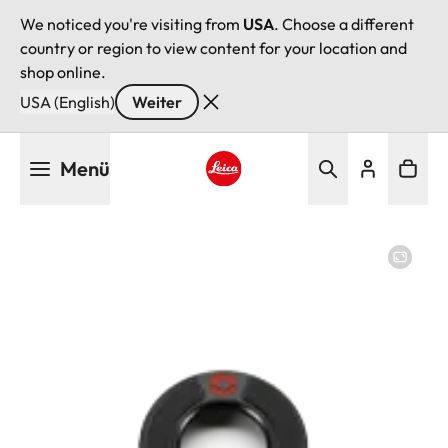
We noticed you're visiting from
USA
. Choose a different
country or region to view content for your location and
shop online.
USA (English)
Weiter
Direkt
Menü
zum
Inhalt
Leica logo - Home