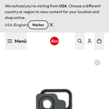
We noticed you're visiting from
USA
. Choose a different
country or region to view content for your location and
shop online.
USA (English)
Weiter
Direkt
Menü
zum
Inhalt
Leica logo - Home