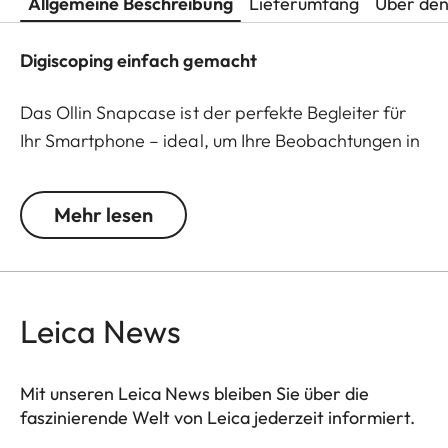
Allgemeine Beschreibung
Lieferumfang
Über den
Digiscoping einfach gemacht
Das Ollin Snapcase ist der perfekte Begleiter für
Ihr Smartphone – ideal, um Ihre Beobachtungen in
beeindruckenden Bildern und Videos festzuhalten!
Es schützt Ihr Smartphone vor Staub, Schmutz und
Mehr lesen
Stößen und sorgt gleichzeitig für eine schnelle und
sichere Verbindung mit dem Ollin Snapshot-
Adapter (separat erhältlich). Die fest integrierte
magnetische Lasche wird präzise um die
Leica News
Hauptkamera Ihres Smartphones positioniert und
ermöglicht dank des patentierten
selbstzentrierenden magnetischen Designs eine
Mit unseren Leica News bleiben Sie über die
faszinierende Welt von Leica jederzeit informiert.
einfache und stabile Befestigung an Ihrem Spektiv.