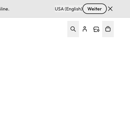
line.
USA (English)
Weiter