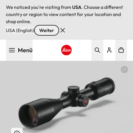
We noticed you're visiting from
USA
. Choose a different
country or region to view content for your location and
shop online.
USA (English)
Weiter
Direkt
Menü
zum
Inhalt
Leica logo - Home