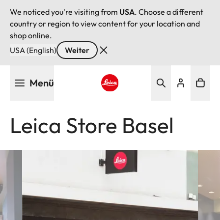
We noticed you're visiting from
USA
. Choose a different
country or region to view content for your location and
shop online.
USA (English)
Weiter
Direkt
Menü
zum
Inhalt
Leica logo - Home
Leica Store Basel