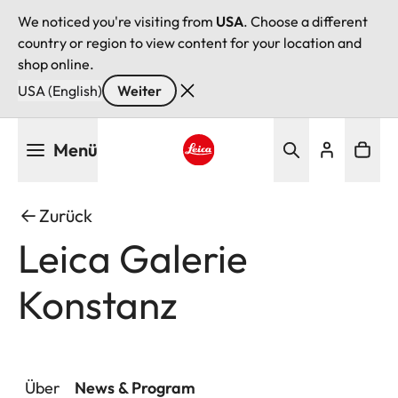
We noticed you're visiting from
USA
. Choose a different
country or region to view content for your location and
shop online.
USA (English)
Weiter
Direkt
Menü
zum
Inhalt
Leica logo - Home
Zurück
Leica Galerie
Konstanz
Über
News & Program