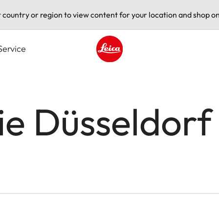
t country or region to view content for your location and shop on
Service
Leica logo - Home
ie Düsseldorf