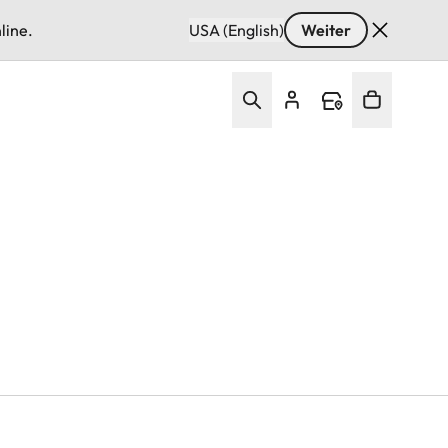
line.
USA (English)
Weiter