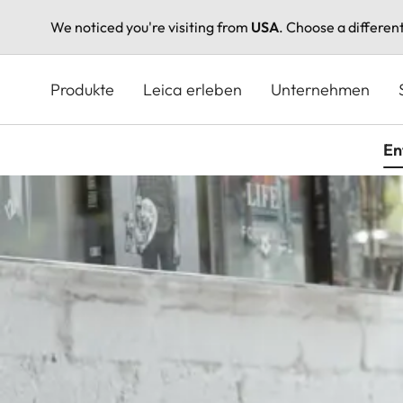
We noticed you're visiting from
USA
. Choose a differen
Direkt
zum
Produkte
Leica erleben
Unternehmen
Inhalt
En