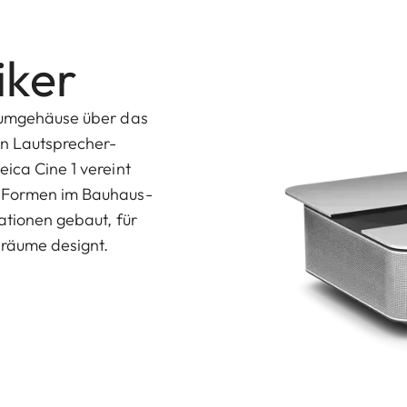
iker
niumgehäuse über das
en Lautsprecher-
ica Cine 1 vereint
n Formen im Bauhaus-
ationen gebaut, für
nräume designt.