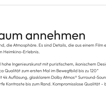
Raum annehmen
nd, die Atmosphäre. Es sind Details, die aus einem Film 
in Heimkino-Erlebnis.
d hohe Ingenieurskunst mit puristischem, ikonischem Desi
ca Qualität zum ersten Mal im Bewegtbild bis zu 120“
it 4k Auflösung, glasklarem Dolby Atmos® Surround-Sou
arfe Kontraste bis zum Rand. Kompromisslose Qualität – b