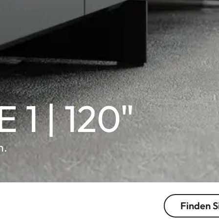
 1 | 120"
m.
Finden S