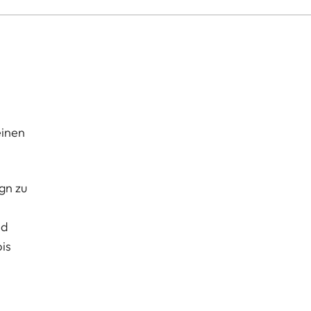
einen
gn zu
nd
is