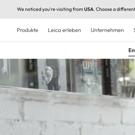
We noticed you're visiting from
USA
. Choose a differen
Direkt
zum
Produkte
Leica erleben
Unternehmen
Inhalt
En