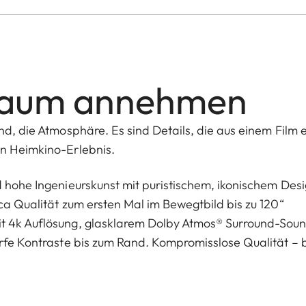
Raum annehmen
nd, die Atmosphäre. Es sind Details, die aus einem Film 
in Heimkino-Erlebnis.
d hohe Ingenieurskunst mit puristischem, ikonischem Desi
ca Qualität zum ersten Mal im Bewegtbild bis zu 120“
it 4k Auflösung, glasklarem Dolby Atmos® Surround-Sou
arfe Kontraste bis zum Rand. Kompromisslose Qualität – b