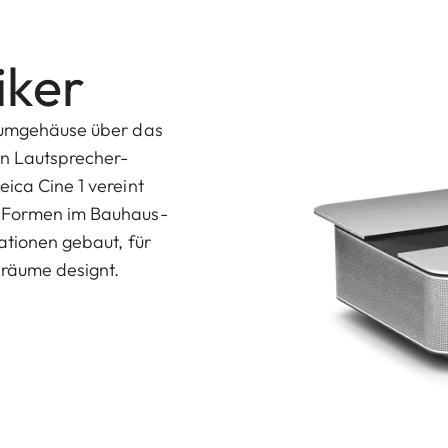
iker
niumgehäuse über das
en Lautsprecher-
ica Cine 1 vereint
n Formen im Bauhaus-
ationen gebaut, für
nräume designt.