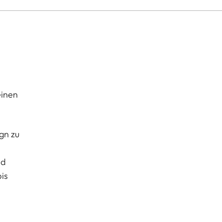
einen
gn zu
nd
is