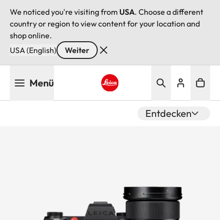
We noticed you're visiting from
USA
. Choose a different
country or region to view content for your location and
shop online.
USA (English)
Weiter
Direkt
Menü
zum
Inhalt
Leica logo - Home
Entdecken