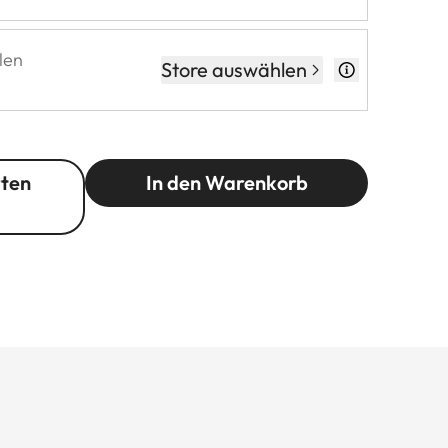
len
Store auswählen
rten
In den Warenkorb