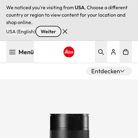
We noticed you're visiting from
USA
. Choose a different
country or region to view content for your location and
shop online.
USA (English)
Weiter
Direkt
Menü
zum
Inhalt
Leica logo - Home
Entdecken