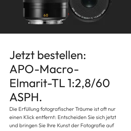
Blende
Einstellung/Funktionsw
Elektronisch gesteuert,
Einstellung über Dreh
der Kamera, auch Dritt
Werte einstellbar
Jetzt bestellen:
Kleinste Blende: 32
APO-Macro-
Bajonett
Leica L-Bajonett
Elmarit-TL 1:2,8/60
Filtergewinde/
Innengewinde für E 60
Gegenlichtblende
Filter, Filterfassung rot
ASPH.
nicht,
Außenbajonett für
Die Erfüllung fotografischer Träume ist oft nur
Gegenlichtblende (im
einen Klick entfernt: Entscheiden Sie sich jetzt
Lieferumfang enthalte
und bringen Sie Ihre Kunst der Fotografie auf