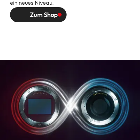
ein neues Niveau.
Oberflächenausführung
Schwarz/silbern eloxie
Zum Shop
Abmessungen und
Länge: 89/134 mm
Gewicht (ohne/mit
Größter Durchmesser: 
Gegenlichtblende)
68/81 mm
Gewicht: 320/387 g