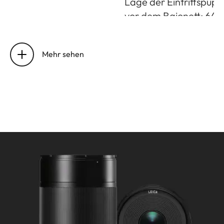
Lage der Eintrittspupil
vor dem Bajonett: 64
Entfernungseinstellung
Einstellung/Funktionsw
Elektronisch gesteuert
Mehr sehen
Betriebsart über Kam
Menü wählbar:
Automatisch (AF) oder
manuell (M), bei AF
jederzeit manuelle
Übersteuerung mit
Einstellring möglich
Arbeitsbereich: 0,16 m 
unendlich
Kleinstes
Objektfeld/größter
Maßstab: 24 x16 mm/1: