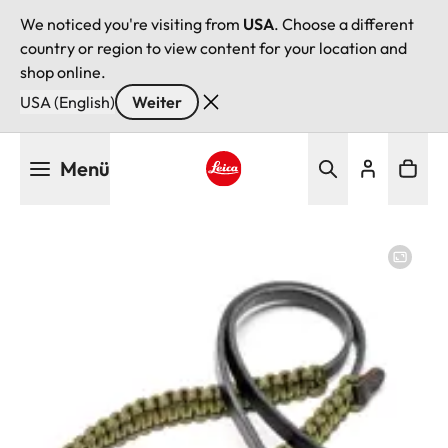
We noticed you're visiting from
USA
. Choose a different
country or region to view content for your location and
shop online.
USA (English)
Weiter
Direkt
Menü
zum
Inhalt
Leica logo - Home