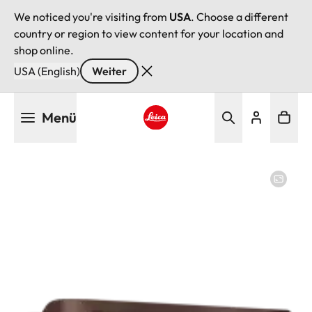
We noticed you're visiting from
USA
. Choose a different
country or region to view content for your location and
shop online.
USA (English)
Weiter
Direkt
Menü
zum
Inhalt
Leica logo - Home