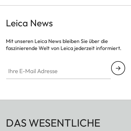
Befestigung der Ringe genäht wurde. Der
Tragriemen besteht aus hochwertigem vegetabilen
Leica News
Rindsleder, dass mit der Zeit weicher und
geschmeidiger wird und dabei eine einzigartige
Patina erhält. Die Mitte des Tragriemens ziert ein
Mit unseren Leica News bleiben Sie über die
faszinierende Welt von Leica jederzeit informiert.
dezent geprägter Leica Schriftzug.
Ihre E-Mail Adresse
DAS WESENTLICHE