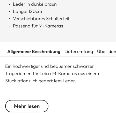
Leder in dunkelbraun
Länge: 120cm
Verschiebbares Schulterteil
Passend für M-Kameras
Allgemeine Beschreibung
Lieferumfang
Über den
Ein hochwertiger und bequemer schwarzer
Trageriemen für Leica M-Kameras aus einem
Stück pflanzlich gegerbtem Leder.
Besonders an diesem Leder-Tragriemen ist seine
Verarbeitung, denn sowohl der Tragriemen als
Mehr lesen
auch das verschiebbare Schulterteil sind aus
einem Lederstück geschnitten, so dass lediglich zur