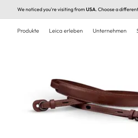
We noticed you're visiting from
USA
. Choose a differen
Direkt
zum
Produkte
Leica erleben
Unternehmen
Inhalt