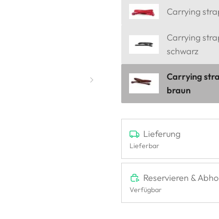
Carrying strap
Carrying stra
schwarz
Carrying stra
braun
Lieferung
Lieferbar
Reservieren & Abho
Verfügbar