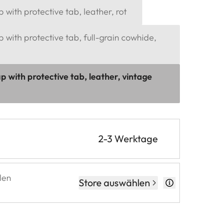
 with protective tab, leather, rot
p with protective tab, full-grain cowhide,
p with protective tab, leather, vintage
2-3 Werktage
len
Store auswählen