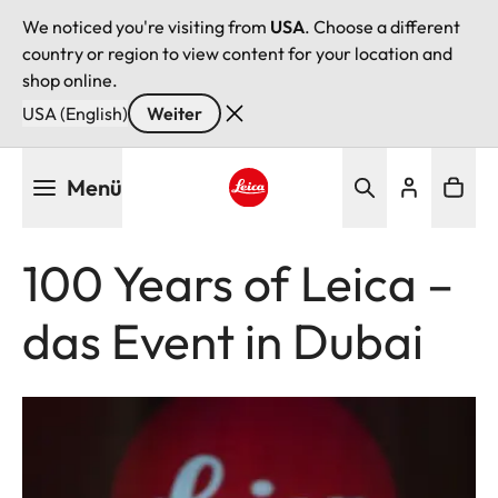
We noticed you're visiting from
USA
. Choose a different
country or region to view content for your location and
shop online.
USA (English)
Weiter
Direkt
Menü
zum
Inhalt
Leica logo - Home
100 Years of Leica –
das Event in Dubai