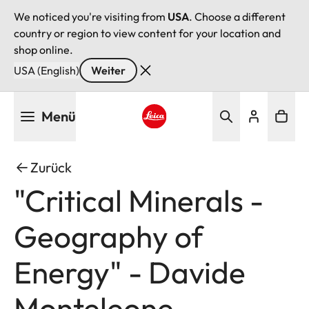
We noticed you're visiting from
USA
. Choose a different
country or region to view content for your location and
shop online.
USA (English)
Weiter
Direkt
Menü
zum
Inhalt
Leica logo - Home
Zurück
"Critical Minerals -
Geography of
Energy" - Davide
Monteleone