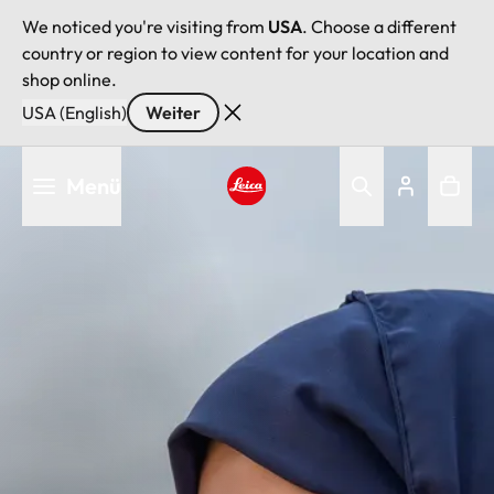
We noticed you're visiting from
USA
. Choose a different
country or region to view content for your location and
shop online.
USA (English)
Weiter
Direkt
Menü
zum
Inhalt
Leica logo - Home