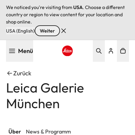
We noticed you're visiting from
USA
. Choose a different
country or region to view content for your location and
shop online.
USA (English)
Weiter
Direkt
Menü
zum
Inhalt
Leica logo - Home
Zurück
Leica Galerie
München
Über
News & Programm