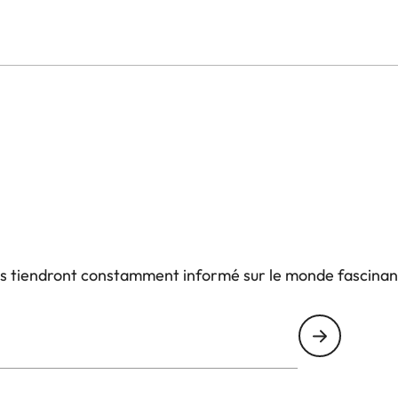
à leur conception solide, les jumelles Ultravid HD-Plus
ques. Le châssis est réalisé dans un alliage de
i s'articule autour d'un moyeu central en titanium
 sont étanches jusqu'à 16.4 ft. Le traitement
ntilles contre les dépôts d'eau et de poussières.
us tiendront constamment informé sur le monde fascinan