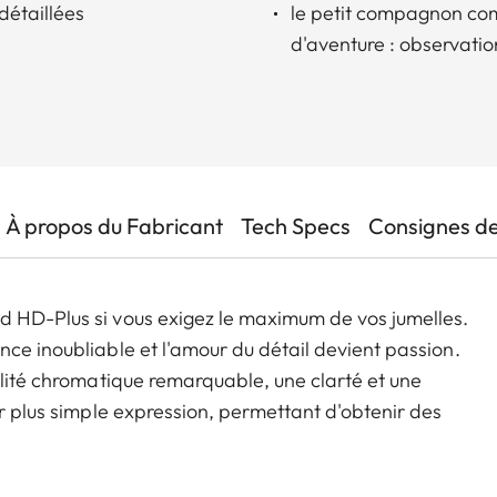
détaillées
le petit compagnon comp
d'aventure : observatio
À propos du Fabricant
Tech Specs
Consignes de
d HD-Plus si vous exigez le maximum de vos jumelles.
ce inoubliable et l'amour du détail devient passion.
élité chromatique remarquable, une clarté et une
ur plus simple expression, permettant d'obtenir des
 des jumelles Ultravid est fluide, sa révolution est
 minimale de mise au point et l'infini, garantissant