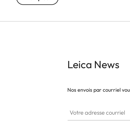
ainsi une mise au point rapide et parfaite. Grâce 
s'utilisent dans toutes les conditions météorologi
magnésium léger mais cependant très résistant, qu
particulièrement solide. Par ailleurs, ces modèles
hydrophobe AquaDura® protège efficacement les le
Leica News
Nos envois par courriel vo
Votre adresse courriel