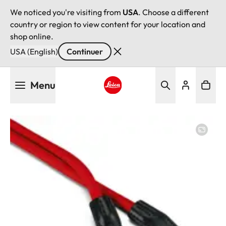
We noticed you're visiting from
USA
. Choose a different
country or region to view content for your location and
shop online.
USA (English)
Continuer
Aller
Menu
au
contenu
Leica logo - Home
principal