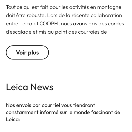
Tout ce qui est fait pour les activités en montagne
doit être robuste. Lors de la récente collaboration
entre Leica et COOPH, nous avons pris des cordes
d’escalade et mis au point des courroies de
transport pour nos boitiers Leica. La corde est
fabriquée en Allemagne et comporte des embouts
Voir plus
en cuir d’Italie. Un accessoire simple, robuste et
avec du caractère pour transporter votre appareil
photo en toute sécurité et confortablement.
Leica News
Nos envois par courriel vous tiendront
constamment informé sur le monde fascinant de
Leica: