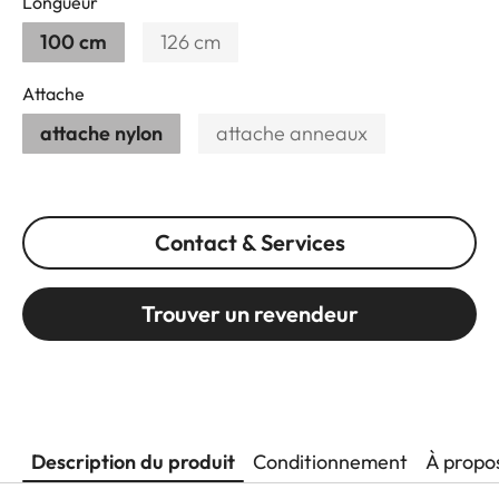
Longueur
100 cm
126 cm
Attache
attache nylon
attache anneaux
Contact & Services
Trouver un revendeur
Description du produit
Conditionnement
À propo