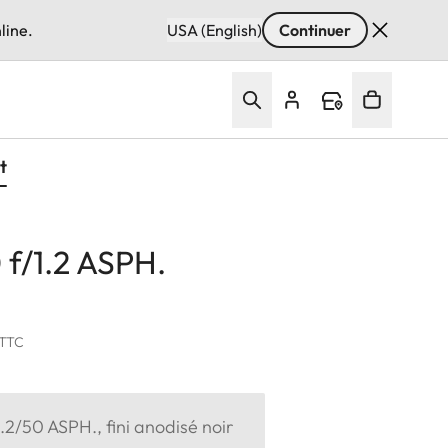
line.
USA (English)
Continuer
t
 f/1.2 ASPH.
 TTC
1.2/50 ASPH., fini anodisé noir