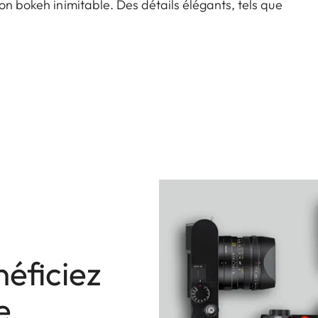
on bokeh inimitable. Des détails élégants, tels que
 le pare-soleil rond avec finition laquée noire,
éficiez
e