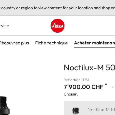
t country or region to view content for your location and shop on
rvice
Leica logo - Home
Découvrez plus
Fiche technique
Acheter maintenan
Noctilux-M 50
Réf article 11731
*
7'900.00 CHF
*
Choisir:
Noctilux-M 1: