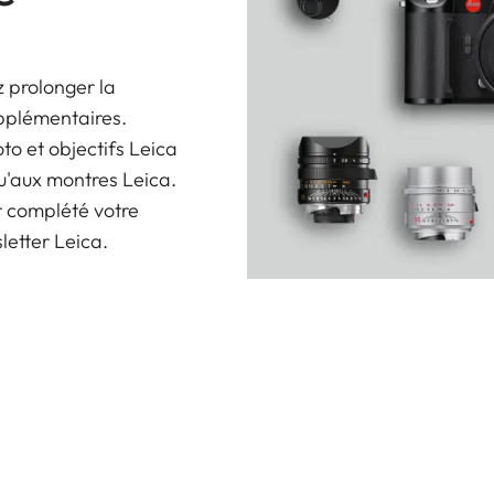
 prolonger la
upplémentaires.
oto et objectifs Leica
u'aux montres Leica.
r complété votre
sletter Leica.