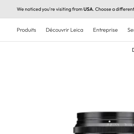
We noticed you're visiting from
USA
. Choose a differen
Aller
au
Produits
Découvrir Leica
Entreprise
Se
contenu
principal