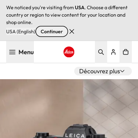
We noticed you're visiting from
USA
. Choose a different
country or region to view content for your location and
shop online.
USA (English)
Continuer
Aller
Menu
au
contenu
Leica logo - Home
principal
Découvrez plus