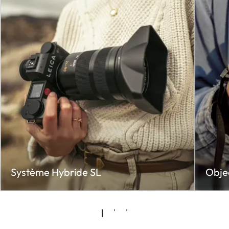
Système Hybride SL
Objec