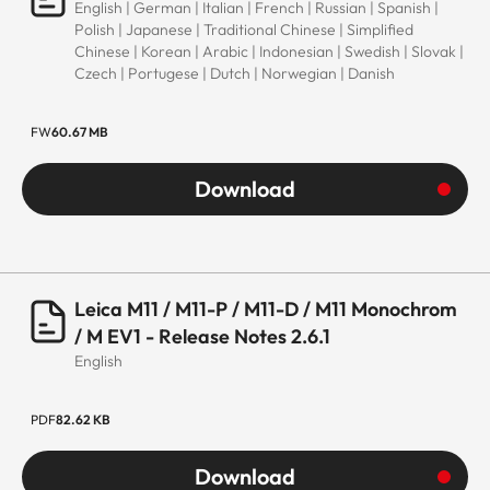
English | German | Italian | French | Russian | Spanish |
Polish | Japanese | Traditional Chinese | Simplified
Chinese | Korean | Arabic | Indonesian | Swedish | Slovak |
Czech | Portugese | Dutch | Norwegian | Danish
FW
60.67 MB
Download
Leica M11 / M11-P / M11-D / M11 Monochrom
/ M EV1 - Release Notes 2.6.1
English
PDF
82.62 KB
Download