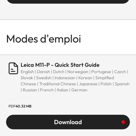
Modes d'emploi
Leica M11-P - Quick Start Guide
English | Danish | Dutch | Norwegian | Portugese | Czech |
Slovak | Swedish | Indonesian | Korean | Simplified
Chinese | Traditional Chinese | Japanese | Polish | Spanish
| Russian | French | Italian | German
PDF
40.32 MB
Download