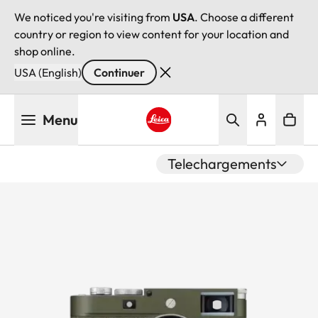
We noticed you're visiting from
USA
. Choose a different
country or region to view content for your location and
shop online.
USA (English)
Continuer
Aller
Menu
au
contenu
Leica logo - Home
principal
Telechargements