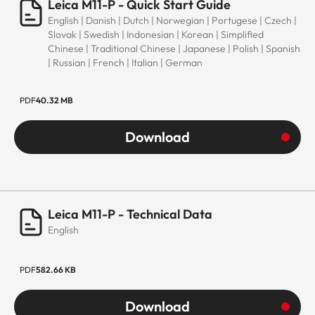
Leica M11-P - Quick Start Guide
English | Danish | Dutch | Norwegian | Portugese | Czech |
Slovak | Swedish | Indonesian | Korean | Simplified
Chinese | Traditional Chinese | Japanese | Polish | Spanish
| Russian | French | Italian | German
PDF
40.32 MB
Download
Leica M11-P - Technical Data
English
PDF
582.66 KB
Download