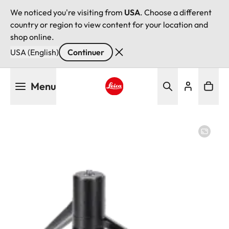
We noticed you're visiting from
USA
. Choose a different
country or region to view content for your location and
shop online.
USA (English)
Continuer
Aller
Menu
au
contenu
Leica logo - Home
principal