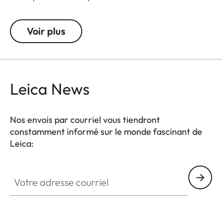
n'importe quelle position souhaitée. Ce petit
trépied compact peut aussi être utilisé comme
Voir plus
support d'épaule et être appuyé contre un mur ou
un arbre, par exemple.
Leica News
Nos envois par courriel vous tiendront
constamment informé sur le monde fascinant de
Leica:
Votre adresse courriel