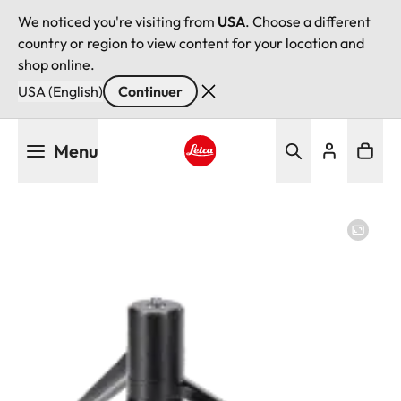
We noticed you're visiting from
USA
. Choose a different
country or region to view content for your location and
shop online.
USA (English)
Continuer
Aller
Menu
au
contenu
Leica logo - Home
principal