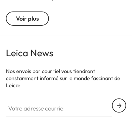
n'importe quelle position souhaitée. Ce petit
trépied compact peut aussi être utilisé comme
Voir plus
support d'épaule et être appuyé contre un mur ou
un arbre, par exemple.
Leica News
Nos envois par courriel vous tiendront
constamment informé sur le monde fascinant de
Leica:
Votre adresse courriel