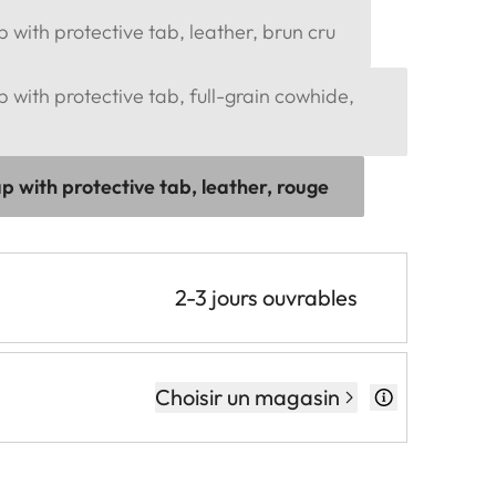
p with protective tab, leather, brun cru
p with protective tab, full-grain cowhide,
p with protective tab, leather, rouge
2-3 jours ouvrables
Choisir un magasin