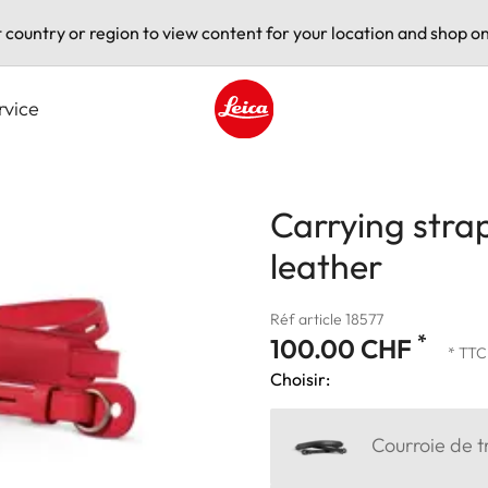
t country or region to view content for your location and shop on
rvice
Leica logo - Home
Carrying strap
leather
Réf article 18577
*
100.00 CHF
* TTC
Choisir:
Courroie de tr