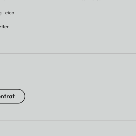
g Leica
tter
ontrat