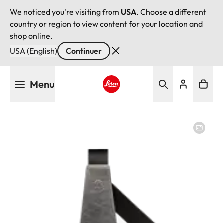
We noticed you're visiting from
USA
. Choose a different
country or region to view content for your location and
shop online.
USA (English)
Continuer
Aller
Menu
au
contenu
Leica logo - Home
principal