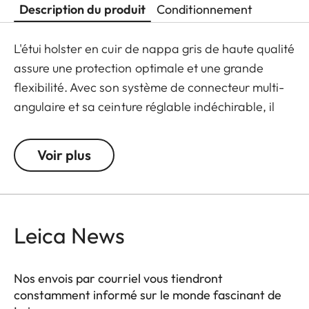
Description du produit
Conditionnement
L'étui holster en cuir de nappa gris de haute qualité
assure une protection optimale et une grande
flexibilité. Avec son système de connecteur multi-
angulaire et sa ceinture réglable indéchirable, il
reste toujours bien plaqué le long du corps par
dessus un T-shirt en été ou sous une veste
Voir plus
matelassée en hiver pour un accès rapide et facile
à votre Leica TL. Grâce à une languette de
sécurité, l'appareil reste toujours bien maintenu
dans l'étui, même si vous vous déplacez
Leica News
rapidement.
Nos envois par courriel vous tiendront
constamment informé sur le monde fascinant de