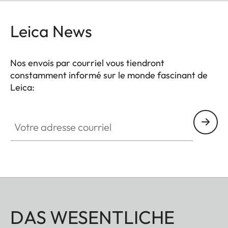
pour une carte mémoire SD supplémentaire. Un
rabat magnétique permet un accès facile à la
Leica News
batterie et à la carte mémoire SD de l'appareil.
Tout reste accessible à tout moment sans qu'il soit
Nos envois par courriel vous tiendront
nécessaire de retirer la protection de l'appareil.
constamment informé sur le monde fascinant de
Leica:
Votre adresse courriel
DAS WESENTLICHE