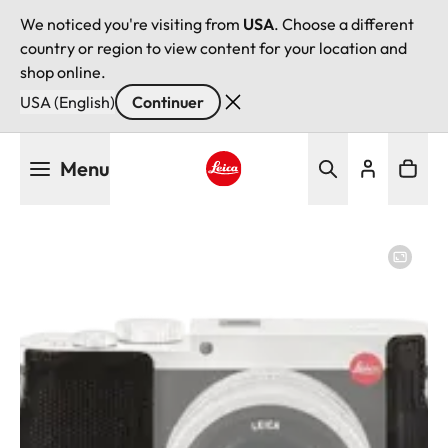
We noticed you're visiting from
USA
. Choose a different
country or region to view content for your location and
shop online.
USA (English)
Continuer
Aller
Menu
au
contenu
Leica logo - Home
principal