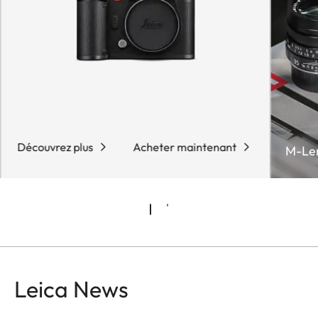
Découvrez plus
Acheter maintenant
M-Le
Leica News