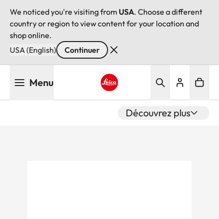
We noticed you're visiting from
USA
. Choose a different
country or region to view content for your location and
shop online.
USA (English)
Continuer
Aller
Menu
au
contenu
Leica logo - Home
principal
Découvrez plus