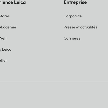
rience Leica
Entreprise
Stores
Corporate
 Akademie
Presse et actualités
Welt
Carrières
g Leica
tter