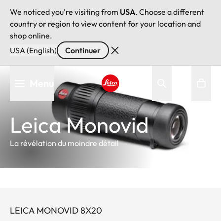
We noticed you're visiting from
USA
. Choose a different
country or region to view content for your location and
shop online.
USA (English)
Continuer
Aller
Menu
au
contenu
Leica logo - Home
principal
Leica Monovid
La révélation du moindre détail
LEICA MONOVID 8X20