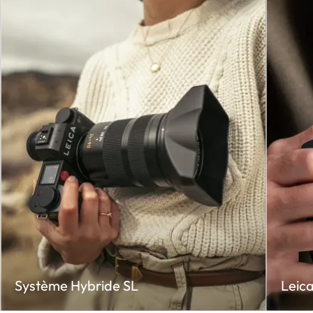
Système Hybride SL
Leic