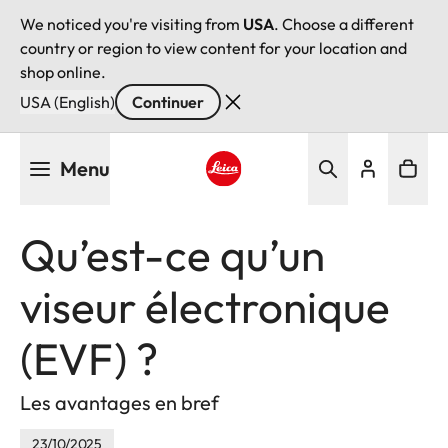
We noticed you're visiting from
USA
. Choose a different
country or region to view content for your location and
shop online.
USA (English)
Continuer
Aller
Menu
au
contenu
Leica logo - Home
principal
Qu’est-ce qu’un
viseur électronique
(EVF) ?
Les avantages en bref
23/10/2025