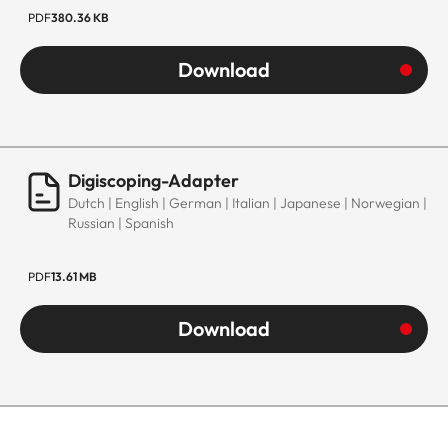
PDF
380.36 KB
Download
Digiscoping-Adapter
Dutch | English | German | Italian | Japanese | Norwegian |
Russian | Spanish
PDF
13.61 MB
Download