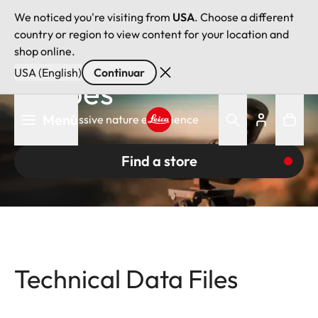
We noticed you're visiting from
USA
. Choose a different
country or region to view content for your location and
Leica Spotting
shop online.
USA (English)
Continuar
Scopes
Pasar
Menú
For an impressive nature experience
al
contenido
Leica logo - Home
principal
Find a store
Technical Data Files