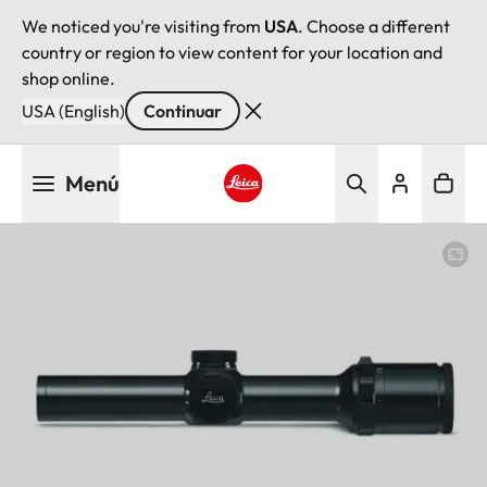
We noticed you're visiting from
USA
. Choose a different
country or region to view content for your location and
shop online.
USA (English)
Continuar
Pasar
Menú
al
contenido
Leica logo - Home
principal